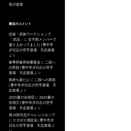
高川道場
最近のコメント
武道・武術ワークショップ
「 武活」
に
女子部メンバーで
盛り上がってました | 豊中市
夕日丘の空手道場 天志道場
より
春季昇級昇段審査会
に
二段へ
の昇段 | 豊中市夕日丘の空手
道場 天志道場
より
気持ち新たに
に
二段への昇段
| 豊中市夕日丘の空手道場 天
志道場
より
2025夏の合宿②
に
2025夏の
合宿① | 豊中市夕日丘の空手
道場 天志道場
より
第19回天志チャレンジカップ
に
ケガゼロ測定会 | 豊中市夕
日丘の空手道場 天志道場
よ
り