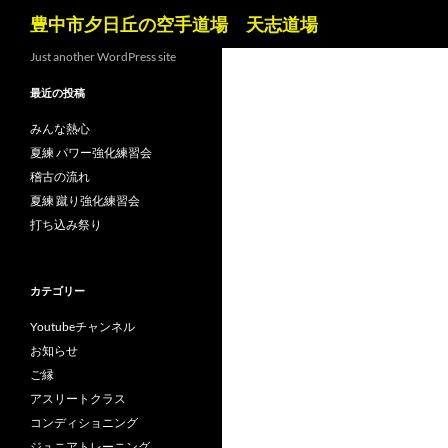
検
豊中市夕日丘の空手道場 天志道場
索
コ
Just another WordPress site
ン
最近の投稿
テ
ン
みんな熱心
ツ
夏練 パワー強化練習会
へ
稽古の流れ
ス
夏練 蹴り強化練習会
キ
打ち込み祭り
ッ
プ
カテゴリー
Youtubeチャンネル
お知らせ
ご縁
アスリートクラス
コンディショニング
ジュニアトレーニング