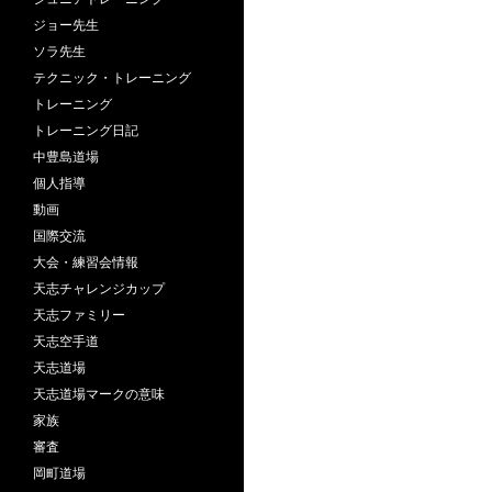
ジョー先生
ソラ先生
テクニック・トレーニング
トレーニング
トレーニング日記
中豊島道場
個人指導
動画
国際交流
大会・練習会情報
天志チャレンジカップ
天志ファミリー
天志空手道
天志道場
天志道場マークの意味
家族
審査
岡町道場