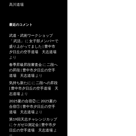
高川道場
最近のコメント
武道・武術ワークショップ
「 武活」
に
女子部メンバーで
盛り上がってました | 豊中市
夕日丘の空手道場 天志道場
より
春季昇級昇段審査会
に
二段へ
の昇段 | 豊中市夕日丘の空手
道場 天志道場
より
気持ち新たに
に
二段への昇段
| 豊中市夕日丘の空手道場 天
志道場
より
2025夏の合宿②
に
2025夏の
合宿① | 豊中市夕日丘の空手
道場 天志道場
より
第19回天志チャレンジカップ
に
ケガゼロ測定会 | 豊中市夕
日丘の空手道場 天志道場
よ
り