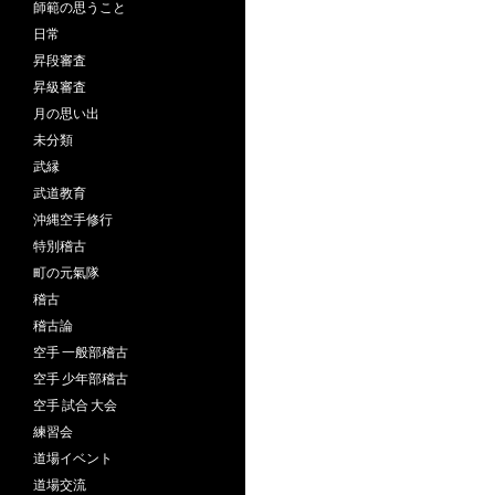
師範の思うこと
日常
昇段審査
昇級審査
月の思い出
未分類
武縁
武道教育
沖縄空手修行
特別稽古
町の元氣隊
稽古
稽古論
空手 一般部稽古
空手 少年部稽古
空手 試合 大会
練習会
道場イベント
道場交流