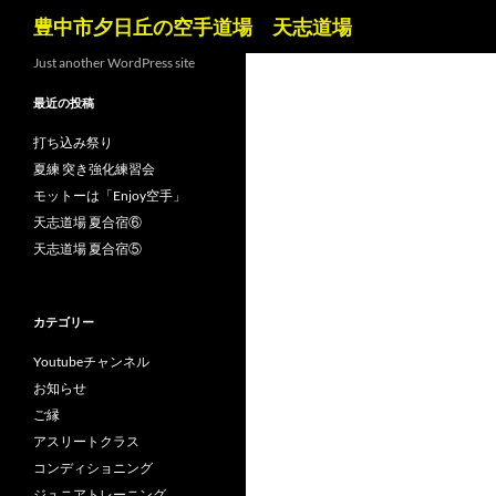
検
豊中市夕日丘の空手道場 天志道場
索
コ
Just another WordPress site
ン
最近の投稿
テ
ン
打ち込み祭り
ツ
夏練 突き強化練習会
へ
モットーは「Enjoy空手」
ス
天志道場 夏合宿⑥
キ
天志道場 夏合宿⑤
ッ
プ
カテゴリー
Youtubeチャンネル
お知らせ
ご縁
アスリートクラス
コンディショニング
ジュニアトレーニング