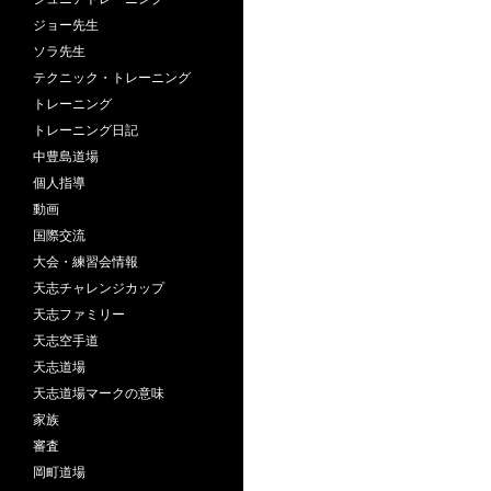
ジョー先生
ソラ先生
テクニック・トレーニング
トレーニング
トレーニング日記
中豊島道場
個人指導
動画
国際交流
大会・練習会情報
天志チャレンジカップ
天志ファミリー
天志空手道
天志道場
天志道場マークの意味
家族
審査
岡町道場