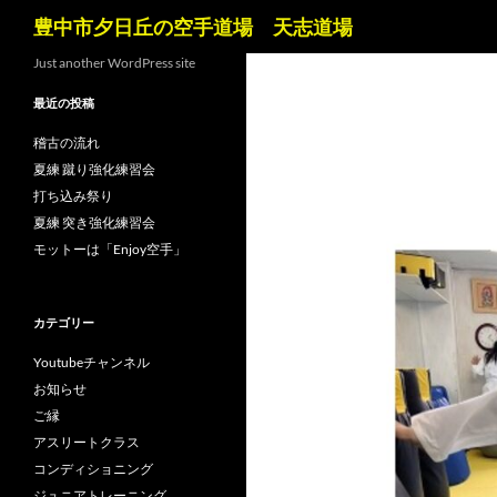
検
豊中市夕日丘の空手道場 天志道場
索
コ
Just another WordPress site
ン
最近の投稿
テ
ン
稽古の流れ
ツ
夏練 蹴り強化練習会
へ
打ち込み祭り
ス
夏練 突き強化練習会
キ
モットーは「Enjoy空手」
ッ
プ
カテゴリー
Youtubeチャンネル
お知らせ
ご縁
アスリートクラス
コンディショニング
ジュニアトレーニング