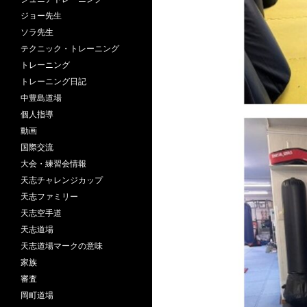
ジョー先生
ソラ先生
テクニック・トレーニング
トレーニング
トレーニング日記
中豊島道場
個人指導
動画
国際交流
大会・練習会情報
天志チャレンジカップ
天志ファミリー
天志空手道
天志道場
天志道場マークの意味
家族
審査
岡町道場