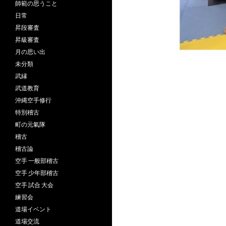
師範の思うこと
日常
昇段審査
昇級審査
月の思い出
未分類
武縁
武道教育
沖縄空手修行
特別稽古
町の元氣隊
稽古
稽古論
空手 一般部稽古
空手 少年部稽古
空手 試合 大会
練習会
道場イベント
道場交流