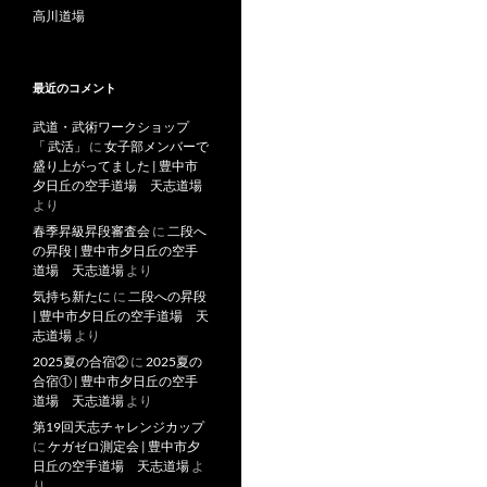
高川道場
最近のコメント
武道・武術ワークショップ
「 武活」
に
女子部メンバーで
盛り上がってました | 豊中市
夕日丘の空手道場 天志道場
より
春季昇級昇段審査会
に
二段へ
の昇段 | 豊中市夕日丘の空手
道場 天志道場
より
気持ち新たに
に
二段への昇段
| 豊中市夕日丘の空手道場 天
志道場
より
2025夏の合宿②
に
2025夏の
合宿① | 豊中市夕日丘の空手
道場 天志道場
より
第19回天志チャレンジカップ
に
ケガゼロ測定会 | 豊中市夕
日丘の空手道場 天志道場
よ
り