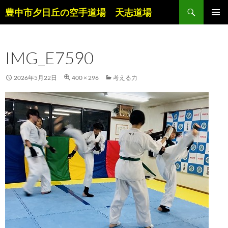
コ
検
豊中市夕日丘の空手道場 天志道場
ン
索
メインメ
テ
ニュー
ン
IMG_E7590
ツ
へ
ス
2026年5月22日
400 × 296
考える力
キ
ッ
プ