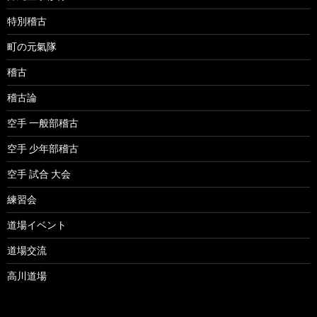
特別稽古
町の元氣隊
稽古
稽古論
空手 一般部稽古
空手 少年部稽古
空手 試合 大会
練習会
道場イベント
道場交流
高川道場