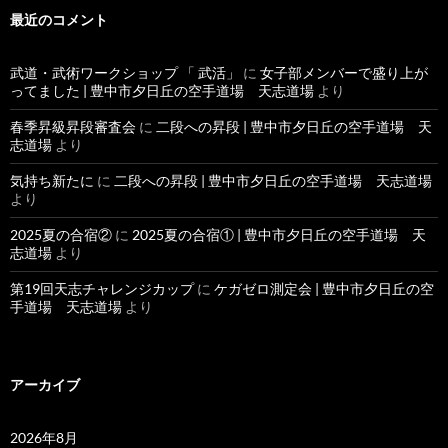
最近のコメント
武道・武術ワークショップ 「 武活」
に
女子部メンバーで盛り上が
ってました | 豊中市夕日丘の空手道場 天志道場
より
春季昇級昇段審査会
に
二段への昇段 | 豊中市夕日丘の空手道場 天
志道場
より
気持ち新たに
に
二段への昇段 | 豊中市夕日丘の空手道場 天志道場
より
2025夏の合宿②
に
2025夏の合宿① | 豊中市夕日丘の空手道場 天
志道場
より
第19回天志チャレンジカップ
に
ケガゼロ測定会 | 豊中市夕日丘の空
手道場 天志道場
より
アーカイブ
2026年8月