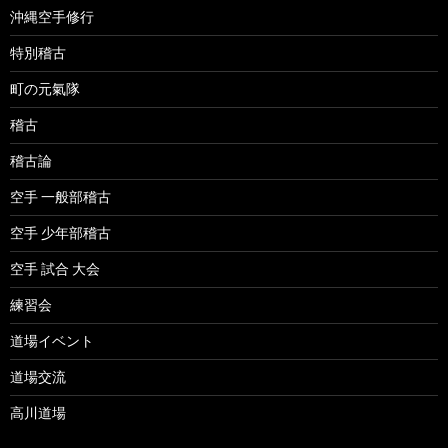
沖縄空手修行
特別稽古
町の元氣隊
稽古
稽古論
空手 一般部稽古
空手 少年部稽古
空手 試合 大会
練習会
道場イベント
道場交流
高川道場