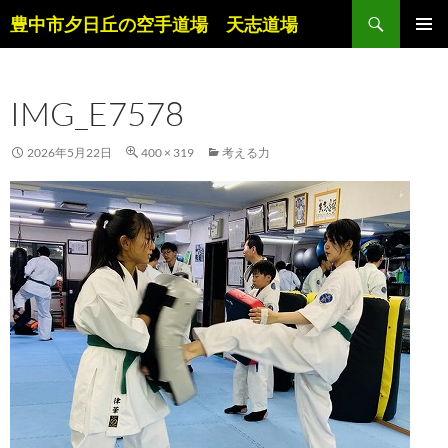
コ
検
豊中市夕日丘の空手道場 天志道場
ン
索
メインメ
テ
ニュー
ン
IMG_E7578
ツ
へ
ス
2026年5月22日
400 × 319
考える力
キ
ッ
プ