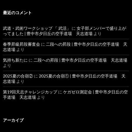
最近のコメント
武道・武術ワークショップ 「 武活」
に
女子部メンバーで盛り上が
ってました | 豊中市夕日丘の空手道場 天志道場
より
春季昇級昇段審査会
に
二段への昇段 | 豊中市夕日丘の空手道場 天
志道場
より
気持ち新たに
に
二段への昇段 | 豊中市夕日丘の空手道場 天志道場
より
2025夏の合宿②
に
2025夏の合宿① | 豊中市夕日丘の空手道場 天
志道場
より
第19回天志チャレンジカップ
に
ケガゼロ測定会 | 豊中市夕日丘の空
手道場 天志道場
より
アーカイブ