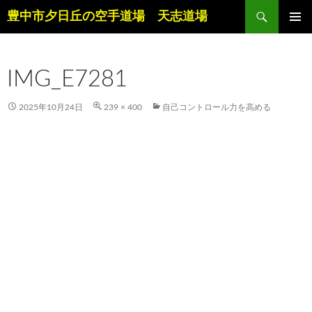
コ
検
豊中市夕日丘の空手道場 天志道場
ン
索
テ
メインメ
ニュー
ン
IMG_E7281
ツ
へ
ス
2025年10月24日
239 × 400
自己コントロール力を高める
キ
ッ
プ