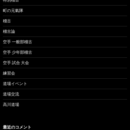
町の元氣隊
稽古
稽古論
空手 一般部稽古
空手 少年部稽古
空手 試合 大会
練習会
道場イベント
道場交流
高川道場
最近のコメント