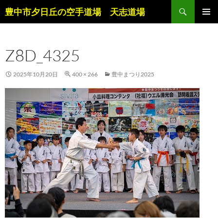
コ
検
豊中市夕日丘の空手道場 天志道場
ン
索
メインメ
テ
ニュー
ン
Z8D_4325
ツ
へ
ス
2025年10月20日
400 × 266
豊中まつり2025
キ
ッ
プ