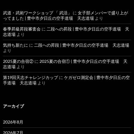
武道・武術ワークショップ 「 武活」
に
女子部メンバーで盛り上が
ってました | 豊中市夕日丘の空手道場 天志道場
より
春季昇級昇段審査会
に
二段への昇段 | 豊中市夕日丘の空手道場 天
志道場
より
気持ち新たに
に
二段への昇段 | 豊中市夕日丘の空手道場 天志道場
より
2025夏の合宿②
に
2025夏の合宿① | 豊中市夕日丘の空手道場 天
志道場
より
第19回天志チャレンジカップ
に
ケガゼロ測定会 | 豊中市夕日丘の空
手道場 天志道場
より
アーカイブ
2026年8月
2026年7月