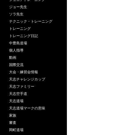
ジョー先生
ソラ先生
テクニック・トレーニング
トレーニング
トレーニング日記
中豊島道場
個人指導
動画
国際交流
大会・練習会情報
天志チャレンジカップ
天志ファミリー
天志空手道
天志道場
天志道場マークの意味
家族
審査
岡町道場