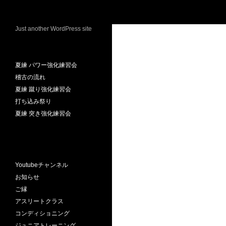
検
豊中市夕日丘の空手道場 天志道場
索
コ
Just another WordPress site
ン
最近の投稿
テ
ン
夏練 パワー強化練習会
ツ
稽古の流れ
へ
夏練 蹴り強化練習会
ス
打ち込み祭り
キ
夏練 突き強化練習会
ッ
プ
カテゴリー
Youtubeチャンネル
お知らせ
ご縁
アスリートクラス
コンディショニング
ジュニアトレーニング