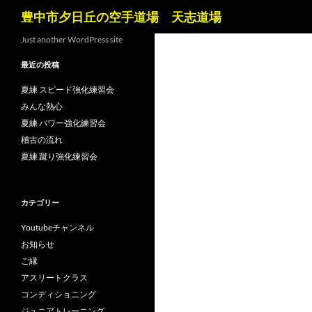
検
豊中市夕日丘の空手道場 天志道場
索
コ
Just another WordPress site
ン
最近の投稿
テ
ン
夏練 スピード強化練習会
ツ
みんな熱心
へ
夏練 パワー強化練習会
ス
稽古の流れ
キ
夏練 蹴り強化練習会
ッ
プ
カテゴリー
Youtubeチャンネル
お知らせ
ご縁
アスリートクラス
コンディショニング
ジュニアトレーニング