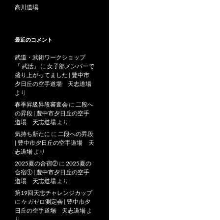
高川道場
最近のコメント
武道・武術ワークショップ
「 武活」
に
女子部メンバーで
盛り上がってました | 豊中市
夕日丘の空手道場 天志道場
より
春季昇級昇段審査会
に
二段へ
の昇段 | 豊中市夕日丘の空手
道場 天志道場
より
気持ち新たに
に
二段への昇段
| 豊中市夕日丘の空手道場 天
志道場
より
2025夏の合宿②
に
2025夏の
合宿① | 豊中市夕日丘の空手
道場 天志道場
より
第19回天志チャレンジカップ
に
ケガゼロ測定会 | 豊中市夕
日丘の空手道場 天志道場
よ
り