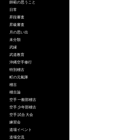
師範の思うこと
日常
昇段審査
昇級審査
月の思い出
未分類
武縁
武道教育
沖縄空手修行
特別稽古
町の元氣隊
稽古
稽古論
空手 一般部稽古
空手 少年部稽古
空手 試合 大会
練習会
道場イベント
道場交流