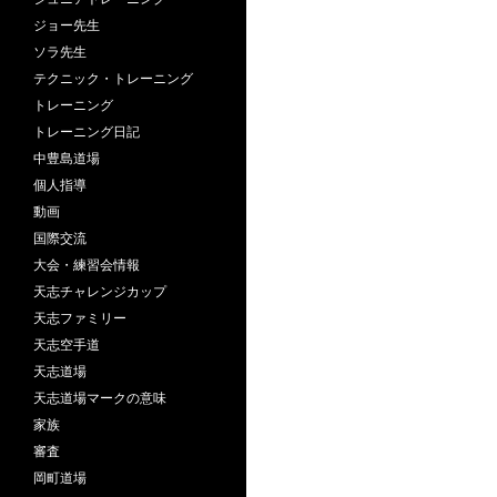
ジョー先生
ソラ先生
テクニック・トレーニング
トレーニング
トレーニング日記
中豊島道場
個人指導
動画
国際交流
大会・練習会情報
天志チャレンジカップ
天志ファミリー
天志空手道
天志道場
天志道場マークの意味
家族
審査
岡町道場